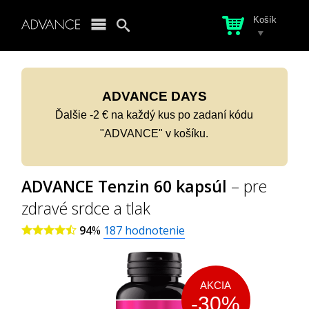
Košík
ADVANCE DAYS
Ďalšie -2 € na každý kus po zadaní kódu
"ADVANCE" v košíku.
ADVANCE Tenzin 60 kapsúl
– pre
zdravé srdce a tlak
94
%
187
hodnotenie
AKCIA
-30%