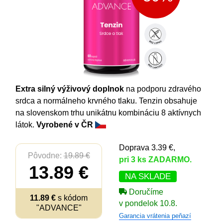
Extra silný výživový doplnok
na podporu zdravého
srdca a normálneho krvného tlaku. Tenzin obsahuje
na slovenskom trhu unikátnu kombináciu 8 aktívnych
látok.
Vyrobené v ČR
Doprava 3.39 €,
Pôvodne:
19.89 €
pri 3 ks ZADARMO.
13.89 €
NA SKLADE
Doručíme
11.89 €
s kódom
v pondelok 10.8.
"ADVANCE"
Garancia vrátenia peňazí