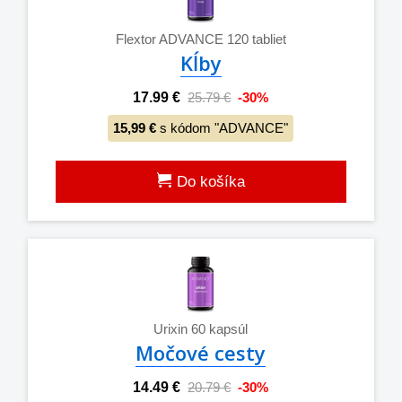
Flextor ADVANCE 120 tabliet
Kĺby
17.99 €
25.79 €
-30%
15,99 €
s kódom "ADVANCE"
Do košíka
Urixin 60 kapsúl
Močové cesty
14.49 €
20.79 €
-30%