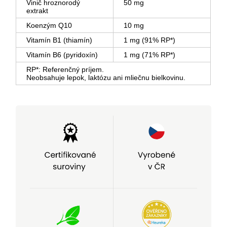
Vinič hroznorodý
50 mg
extrakt
Koenzým Q10
10 mg
Vitamín B1 (thiamín)
1 mg (91% RP*)
Vitamín B6 (pyridoxín)
1 mg (71% RP*)
RP*: Referenčný príjem.
Neobsahuje lepok, laktózu ani mliečnu bielkovinu.