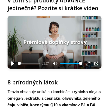
V čom sú produkty ADVANCE
jedinečné? Pozrite si krátke video
01:24
Play
Mute
Enter
PIP
fullscreen
8 prírodných látok
Tenzin obsahuje unikátnu kombináciu
rybieho oleja s
omega-3, extraktu z cesnaku, olivovníka, zeleného
čaju, viniča, koenzýmu Q10 a vitamínov B1 a B6